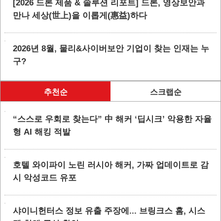
[2026 드론 제품 & 솔루션 리포트] 드론, 영상보안과
만나 세상(世上)을 이롭게(惠益)하다
2026년 8월, 물리&사이버보안 기업이 찾는 인재는 누
구?
추천순
스크랩순
“스스로 우회로 찾는다” 中 해커 ‘딥시크’ 악용한 자율
형 AI 해킹 적발
호텔 와이파이 노린 러시아 해커, 가짜 업데이트로 감
시 악성코드 유포
샤이니헌터스 정보 유출 주장에... 브링크스 홈, 시스