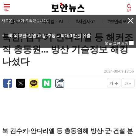
새로운 뉴스가 도착했습니다.
#전체기사
#피지컬ㆍAI
#사건사고
#보안리포트
북한, 김수키·안다리엘 등 해커조
韓 외교관 전원 해킹 추정... 최대 1만건 유출
오늘 그만 보기
직 총동원... 방산 기술정보 해킹
나섰다
2024-08-09 18:56
+
-
가
가
북 김수키·안다리엘 등 총동원해 방산·군·건설 분