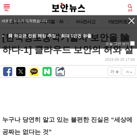
새로운 뉴스가 도착했습니다.
#전체기사
#피지컬ㆍAI
#사건사고
#보안리포트
[한국정보공학기술사 보안을 論
韓 외교관 전원 해킹 추정... 최대 1만건 유출
오늘 그만 보기
하다-1] 클라우드 보안의 허와 실
2024-06-26 17:08
+
-
가
가
누구나 당연히 알고 있는 불편한 진실은 “세상에
공짜는 없다는 것”