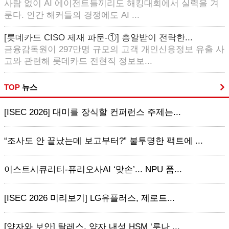
사람 없이 AI 에이전트들끼리도 해킹대회에서 실력을 겨
룬다. 인간 해커들의 경쟁에도 AI ...
[롯데카드 CISO 제재 파문-①] 총알받이 전락한...
금융감독원이 297만명 규모의 고객 개인신용정보 유출 사
고와 관련해 롯데카드 전현직 정보보...
TOP
뉴스
[ISEC 2026] 대미를 장식할 컨퍼런스 주제는...
“조사도 안 끝났는데 보고부터?” 불투명한 팩트에 ...
이스트시큐리티-퓨리오사AI ‘맞손’... NPU 품...
[ISEC 2026 미리보기] LG유플러스, 제로트...
[양자와 보안] 탈레스, 양자 내성 HSM ‘루나 ...