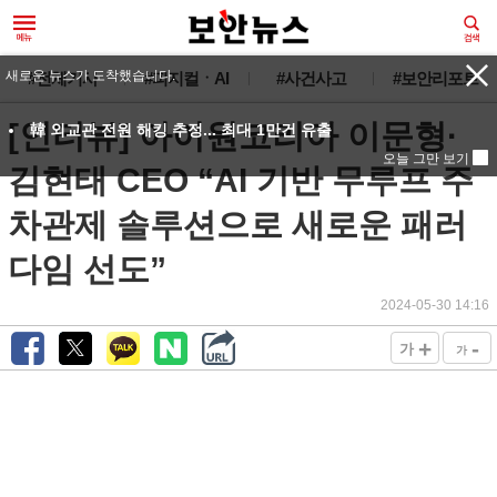
새로운 뉴스가 도착했습니다.
#전체기사
#피지컬ㆍAI
#사건사고
#보안리포트
[인터뷰] 아이원코리아 이문형·
韓 외교관 전원 해킹 추정... 최대 1만건 유출
오늘 그만 보기
김현태 CEO “AI 기반 무루프 주
차관제 솔루션으로 새로운 패러
다임 선도”
2024-05-30 14:16
+
-
가
가