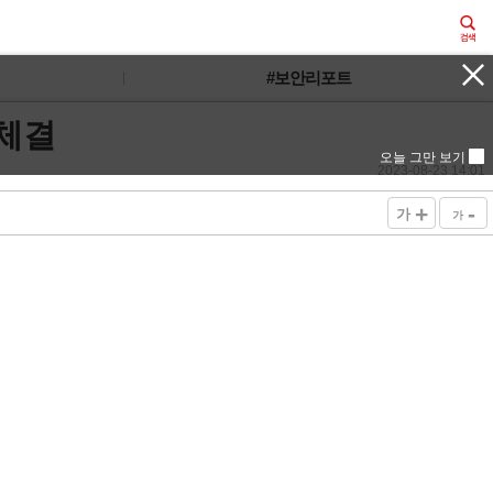
#보안리포트
체결
오늘 그만 보기
2023-08-23 14:01
+
-
가
가