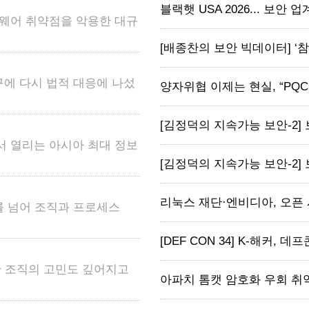
블랙햇 USA 2026... 보안 업계, 
 펌웨어 취약점을 악용한 대규
[배종찬의 보안 빅데이터] ‘참교
요구에 다시 법적 대응에 나섰
양자위협 이제는 현실, “PQC
[김정덕의 지속가능 보안-2] 
서 열리는 아시아 최대 정보
[김정덕의 지속가능 보안-2] 
리눅스 재단·엔비디아, 오픈 시
계를 넘어 조직과 프로세스
[DEF CON 34] K-해커, 데프
안 조직의 고민도 깊어지고
아파치 톰캣 암호화 우회 취약점 