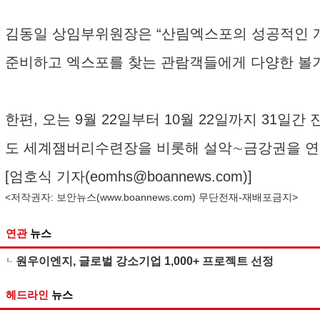
김동일 상임부위원장은 “산림엑스포의 성공적인 개
준비하고 엑스포를 찾는 관람객들에게 다양한 볼거
한편, 오는 9월 22일부터 10월 22일까지 31일
도 세계잼버리수련장을 비롯해 설악∼금강권을 연결
[엄호식 기자(
eomhs@boannews.com
)]
<저작권자: 보안뉴스(
www.boannews.com
) 무단전재-재배포금지>
연관
뉴스
원우이엔지, 글로벌 강소기업 1,000+ 프로젝트 선정
헤드라인
뉴스