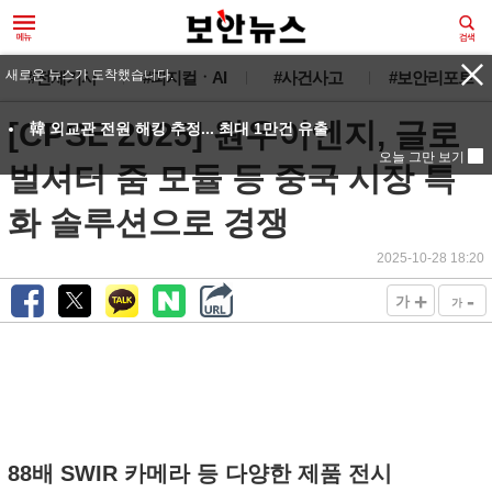
새로운 뉴스가 도착했습니다.
#전체기사
#피지컬ㆍAI
#사건사고
#보안리포트
[CPSE 2025] 원우이엔지, 글로
韓 외교관 전원 해킹 추정... 최대 1만건 유출
오늘 그만 보기
벌셔터 줌 모듈 등 중국 시장 특
화 솔루션으로 경쟁
2025-10-28 18:20
+
-
가
가
88배 SWIR 카메라 등 다양한 제품 전시