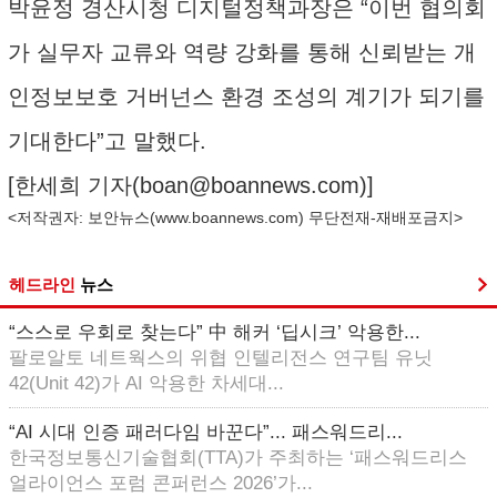
박윤정 경산시청 디지털정책과장은 “이번 협의회
가 실무자 교류와 역량 강화를 통해 신뢰받는 개
인정보보호 거버넌스 환경 조성의 계기가 되기를
기대한다”고 말했다.
[한세희 기자(
boan@boannews.com
)]
<저작권자: 보안뉴스(
www.boannews.com
) 무단전재-재배포금지>
헤드라인
뉴스
“스스로 우회로 찾는다” 中 해커 ‘딥시크’ 악용한...
팔로알토 네트웍스의 위협 인텔리전스 연구팀 유닛
42(Unit 42)가 AI 악용한 차세대...
“AI 시대 인증 패러다임 바꾼다”... 패스워드리...
한국정보통신기술협회(TTA)가 주최하는 ‘패스워드리스
얼라이언스 포럼 콘퍼런스 2026’가...