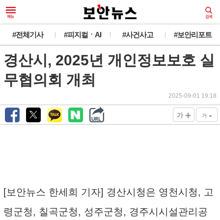
#전체기사
#피지컬ㆍAI
#사건사고
#보안리포트
경산시, 2025년 개인정보보호 실
무협의회 개최
2025-09-01 19:18
+
-
가
가
[보안뉴스 한세희 기자] 경산시청은 영천시청, 고
령군청, 칠곡군청, 성주군청, 경주시시설관리공