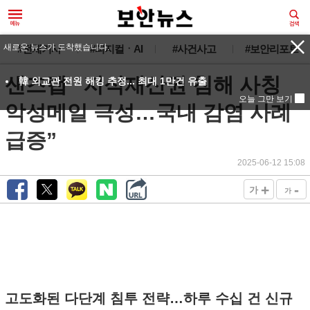
새로운 뉴스가 도착했습니다.
#전체기사
#피지컬ㆍAI
#사건사고
#보안리포트
샌즈랩 “지식재산권 침해 사칭
韓 외교관 전원 해킹 추정... 최대 1만건 유출
오늘 그만 보기
악성메일 극성…국내 감염 사례
급증”
2025-06-12 15:08
+
-
가
가
고도화된 다단계 침투 전략…하루 수십 건 신규