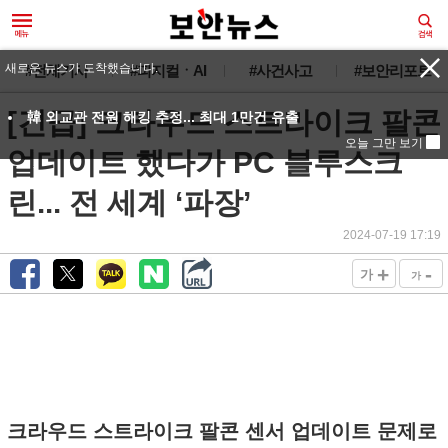
새로운 뉴스가 도착했습니다.
#전체기사
#피지컬ㆍAI
#사건사고
#보안리포트
[긴급] 크라우드 스트라이크 팔콘
韓 외교관 전원 해킹 추정... 최대 1만건 유출
오늘 그만 보기
업데이트 했다가 PC 블루스크
린... 전 세계 ‘파장’
2024-07-19 17:19
+
-
가
가
크라우드 스트라이크 팔콘 센서 업데이트 문제로