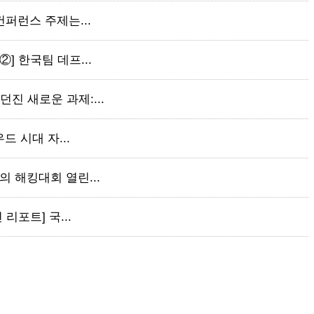
 컨퍼런스 주제는...
②] 한국팀 데프...
던진 새로운 과제:...
우드 시대 자...
만의 해킹대회 열린...
 리포트] 국...