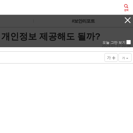
#보안리포트
해 개인정보 제공해도 될까?
오늘 그만 보기
2024-07-17 20:08
+
-
가
가