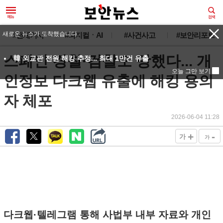
새로운 뉴스가 도착했습니다.
#전체기사
#피지컬ㆍAI
#사건사고
#보안리포트
스페인 경찰·검찰도 당했다... 개
韓 외교관 전원 해킹 추정... 최대 1만건 유출
오늘 그만 보기
인정보 다크웹 유출에 해킹 용의
자 체포
2026-06-04 11:28
+
-
가
가
다크웹·텔레그램 통해 사법부 내부 자료와 개인