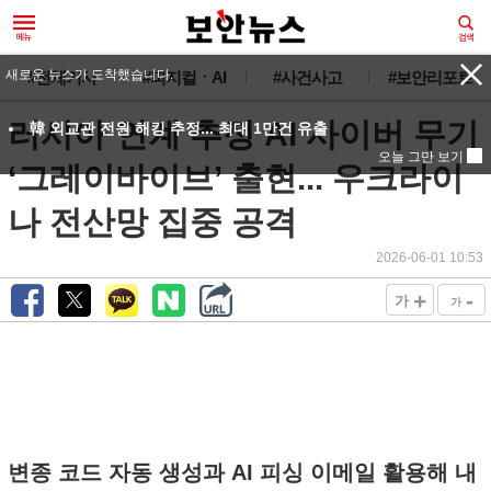
새로운 뉴스가 도착했습니다.
#전체기사
#피지컬ㆍAI
#사건사고
#보안리포트
러시아 연계 추정 AI 사이버 무기
韓 외교관 전원 해킹 추정... 최대 1만건 유출
오늘 그만 보기
‘그레이바이브’ 출현... 우크라이
나 전산망 집중 공격
2026-06-01 10:53
+
-
가
가
변종 코드 자동 생성과 AI 피싱 이메일 활용해 내