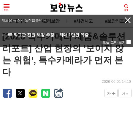
새로운 뉴스가 도착했습니다.
#전체기사
#물리보안
#사건사고
#보안리포트
[2026 특수카메라 제품&솔루션
韓 외교관 전원 해킹 추정... 최대 1만건 유출
오늘 그만 보기
리포트] 산업 현장의 ‘보이지 않
는 위험’, 특수카메라가 먼저 본
다
2026-06-01 14:10
+
-
가
가