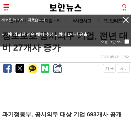
새로운 뉴스가 도착했습니다.
#전체기사
#피지컬ㆍAI
#사건사고
#보안리포트
정보보호 공시의무 기업, 전년 대
韓 외교관 전원 해킹 추정... 최대 1만건 유출
오늘 그만 보기
비 27개사 증가
2026-05-08 11:52
+
-
가
가
과기정통부, 공시의무 대상 기업 693개사 공개