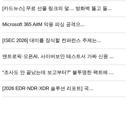
[카드뉴스] 무료 선물 링크의 덫… 방화벽 뚫고 들...
Microsoft 365 AitM 악용 피싱 공격으...
[ISEC 2026] 대미를 장식할 컨퍼런스 주제는...
앤트로픽·오픈AI, 사이버보안 테스트서 가짜 신원 ...
“조사도 안 끝났는데 보고부터?” 불투명한 팩트에 ...
[2026 EDR·NDR·XDR 솔루션 리포트] 국...