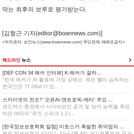
막는 최후의 보루로 평가받는다.
[김형근 기자(
editor@boannews.com
)]
<저작권자: 보안뉴스(
www.boannews.com
) 무단전재-재배포금지>
헤드라인
뉴스
[DEF CON 34 해커 인터뷰] K-해커가 잘하...
“한국 해커가 AI 활용에 가장 강해요. 뭐든 빨리 습득하는
한국인은 ‘IT DNA’가 있...
스카이넷의 전조? ‘오픈AI-앤트로픽-메타’ 주요 ...
샌드박스 환경에서 사이버보안 공격 및 방어 능력을 측정
하던 메타의 ‘뮤즈 스파크 1.1’(...
[한국정보보호학회 칼럼] 미토스가 촉발한 취약점의 ...
월은 정보보호의 달이다. 지난 7월 8일 과기정통부와 국가