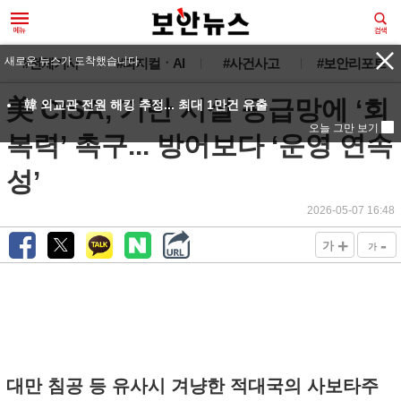
새로운 뉴스가 도착했습니다.
#전체기사
#피지컬ㆍAI
#사건사고
#보안리포트
美 CISA, 기반 시설 공급망에 ‘회
韓 외교관 전원 해킹 추정... 최대 1만건 유출
오늘 그만 보기
복력’ 촉구... 방어보다 ‘운영 연속
성’
2026-05-07 16:48
+
-
가
가
대만 침공 등 유사시 겨냥한 적대국의 사보타주