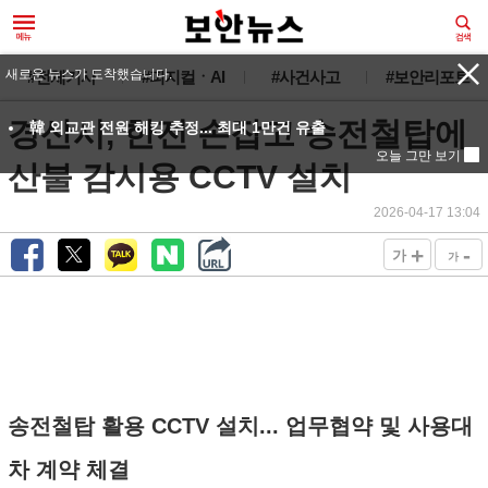
새로운 뉴스가 도착했습니다.
#전체기사
#피지컬ㆍAI
#사건사고
#보안리포트
경산시, 한전 손잡고 송전철탑에
韓 외교관 전원 해킹 추정... 최대 1만건 유출
오늘 그만 보기
산불 감시용 CCTV 설치
2026-04-17 13:04
+
-
가
가
송전철탑 활용 CCTV 설치... 업무협약 및 사용대
차 계약 체결