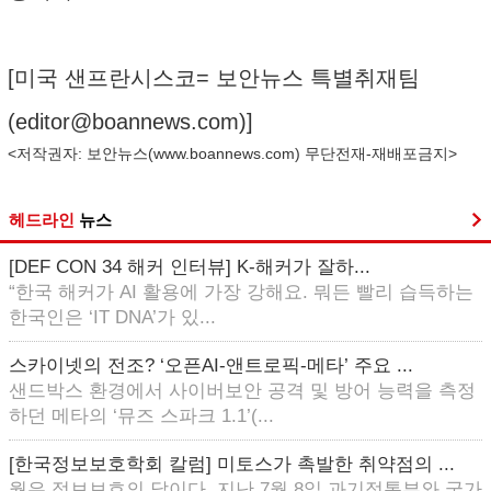
[미국 샌프란시스코= 보안뉴스 특별취재팀
(
editor@boannews.com
)]
<저작권자: 보안뉴스(
www.boannews.com
) 무단전재-재배포금지>
헤드라인
뉴스
[DEF CON 34 해커 인터뷰] K-해커가 잘하...
“한국 해커가 AI 활용에 가장 강해요. 뭐든 빨리 습득하는
한국인은 ‘IT DNA’가 있...
스카이넷의 전조? ‘오픈AI-앤트로픽-메타’ 주요 ...
샌드박스 환경에서 사이버보안 공격 및 방어 능력을 측정
하던 메타의 ‘뮤즈 스파크 1.1’(...
[한국정보보호학회 칼럼] 미토스가 촉발한 취약점의 ...
월은 정보보호의 달이다. 지난 7월 8일 과기정통부와 국가