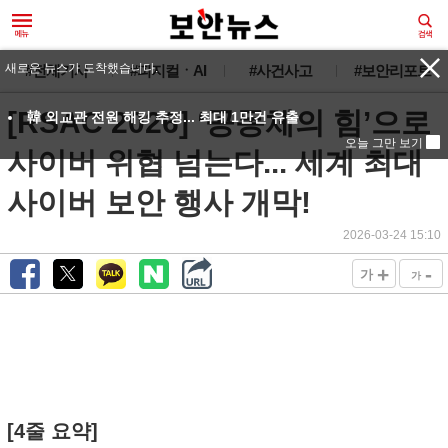
새로운 뉴스가 도착했습니다.
#전체기사
#피지컬ㆍAI
#사건사고
#보안리포트
[RSAC 2026] ‘공동체의 힘’으로
韓 외교관 전원 해킹 추정... 최대 1만건 유출
오늘 그만 보기
사이버 위협 넘는다... 세계 최대
사이버 보안 행사 개막!
2026-03-24 15:10
+
-
가
가
[4줄 요약]