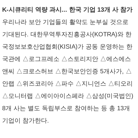
K-시큐리티 역량 과시... 한국 기업 13개 사 참가
우리나라 보안 기업들의 활약도 눈부실 것으로
기대된다. 대한무역투자진흥공사(KOTRA)와 한
국정보보호산업협회(KISIA)가 공동 운영하는 한
국관에 △로그프레소 △스토리지안 △에스에스
앤씨 △크로스허브 △한국보안인증 5개사가, △
안랩 △위즈코리아 △파수 △지니언스 △티오리
△모니터랩 △에이아이스페라 △삼성(미국법인)
8개 사는 별도 독립부스로 참여하는 등 총 13개
기업이 참가한다.