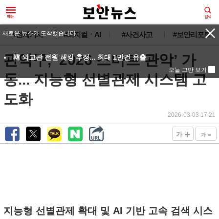
새로운 뉴스가 도착했습니다.
#전체기사
#피지컬ㆍAI
#사건사고
#보안리포트
관악구, ‘2026 스마트 관악’ 가
韓 외교관 전원 해킹 추정... 최대 1만건 유출
오늘 그만 보기
동... 지능형 선별관제 시스템 고
도화
2026-03-03 17:21
+
-
가
가
지능형 선별관제 확대 및 AI 기반 고속 검색 시스