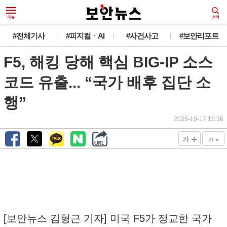
새로운 뉴스가 도착했습니다.
#전체기사
#피지컬ㆍAI
#사건사고
#보안리포트
F5, 해킹 당해 핵심 BIG-IP 소스
韓 외교관 전원 해킹 추정... 최대 1만건 유출
오늘 그만 보기
코드 유출... “국가 배후 집단 소
행”
2025-10-17 15:36
+
-
가
가
[보안뉴스 김형근 기자] 미국 F5가 정교한 국가