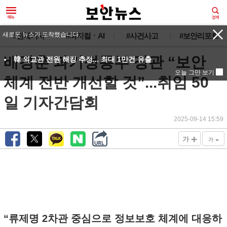
새로운 뉴스가 도착했습니다.
#전체기사
#피지컬ㆍAI
#사건사고
#보안리포트
배경훈 과기정통부 장관 “보안
韓 외교관 전원 해킹 추정... 최대 1만건 유출
오늘 그만 보기
체계 전반 개선할 것”...취임 50
일 기자간담회
2025-09-14 15:59
+
-
가
가
“류제명 2차관 중심으로 정보보호 체계에 대응하