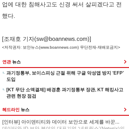
업에 대한 침해사고도 신경 써서 살피겠다고 전
했다.
[조재호 기자(
sw@boannews.com
)]
<저작권자: 보안뉴스(
www.boannews.com
) 무단전재-재배포금지>
연관
뉴스
과기정통부, 보이스피싱 근절 위해 구글 악성앱 방지 ‘EFP’
도입
[KT 무단 소액결제] 배경훈 과기정통부 장관, KT 해킹사고
관련 현장 점검
헤드라인
뉴스
[인터뷰] 아이덴티티와 데이터 보안으로 세계를 바꾼...
데이터와 ID 보안 분야의 대표기업 ‘네트릭스’(Netwrix)의