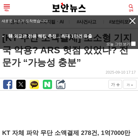
새로운 뉴스가 도착했습니다.
#전체기사
#피지컬ㆍAI
#사건사고
#보안리포트
[KT 무단 소액결제] 초소형 기지
韓 외교관 전원 해킹 추정... 최대 1만건 유출
오늘 그만 보기
국 악용? ARS 헛점 있었나? 전
문가 “가능성 충분”
2025-09-10 17:17
+
-
가
가
KT 자체 파악 무단 소액결제 278건, 1억7000만