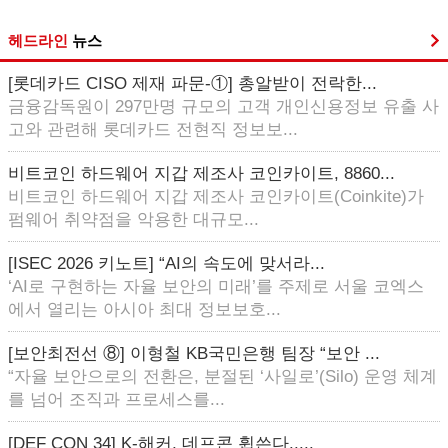
헤드라인
뉴스
[롯데카드 CISO 제재 파문-①] 총알받이 전락한...
금융감독원이 297만명 규모의 고객 개인신용정보 유출 사
고와 관련해 롯데카드 전현직 정보보...
비트코인 하드웨어 지갑 제조사 코인카이트, 8860...
비트코인 하드웨어 지갑 제조사 코인카이트(Coinkite)가
펌웨어 취약점을 악용한 대규모...
[ISEC 2026 키노트] “AI의 속도에 맞서라...
‘AI로 구현하는 자율 보안의 미래’를 주제로 서울 코엑스
에서 열리는 아시아 최대 정보보호...
[보안최전선 ⑧] 이형철 KB국민은행 팀장 “보안 ...
“자율 보안으로의 전환은, 분절된 ‘사일로’(Silo) 운영 체계
를 넘어 조직과 프로세스를...
[DEF CON 34] K-해커, 데프콘 휩쓴다.....