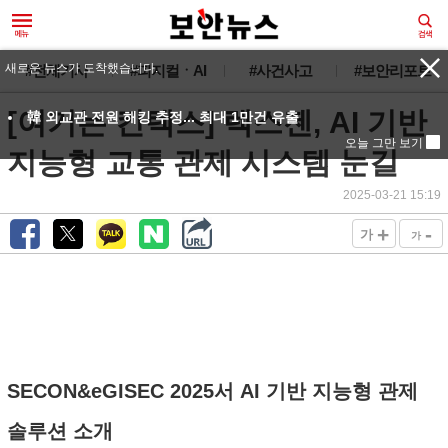
새로운 뉴스가 도착했습니다.
#전체기사
#피지컬ㆍAI
#사건사고
#보안리포트
[여기는 킨텍스] 렉스젠, AI 기반
韓 외교관 전원 해킹 추정... 최대 1만건 유출
오늘 그만 보기
지능형 교통 관제 시스템 눈길
2025-03-21 15:19
+
-
가
가
SECON&eGISEC 2025서 AI 기반 지능형 관제
솔루션 소개