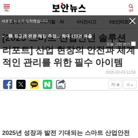
새로운 뉴스가 도착했습니다.
#전체기사
#피지컬ㆍAI
#사건사고
#보안리포트
[2025 스마트 산업안전 솔루션
韓 외교관 전원 해킹 추정... 최대 1만건 유출
오늘 그만 보기
리포트] 산업 현장의 안전과 체계
적인 관리를 위한 필수 아이템
2025-02-03 12:56
+
-
가
가
2025년 성장과 발전 기대되는 스마트 산업안전