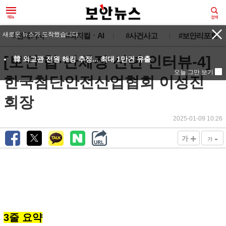
새로운 뉴스가 도착했습니다.
#전체기사
#피지컬ㆍAI
#사건사고
#보안리포트
[보안 협·단체장 신년 인터뷰-4]
韓 외교관 전원 해킹 추정... 최대 1만건 유출
오늘 그만 보기
한국첨단안전산업협회 이성진
회장
2025-01-09 10:26
+
-
가
가
3줄 요약