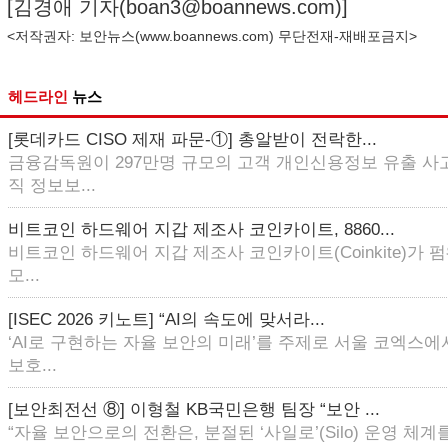
[김경애 기자(
boan3@boannews.com
)]
<저작권자: 보안뉴스(
www.boannews.com
) 무단전재-재배포금지>
헤드라인
뉴스
[롯데카드 CISO 제재 파문-①] 총알받이 전락한...
금융감독원이 297만명 규모의 고객 개인신용정보 유출 사
직 정보보...
비트코인 하드웨어 지갑 제조사 코인카이트, 8860...
비트코인 하드웨어 지갑 제조사 코인카이트(Coinkite)가
모...
[ISEC 2026 키노트] “AI의 속도에 맞서라...
‘AI로 구현하는 자율 보안의 미래’를 주제로 서울 코엑스에
보호...
[보안최전선 ⑧] 이형철 KB국민은행 팀장 “보안 ...
“자율 보안으로의 전환은, 분절된 ‘사일로’(Silo) 운영 체