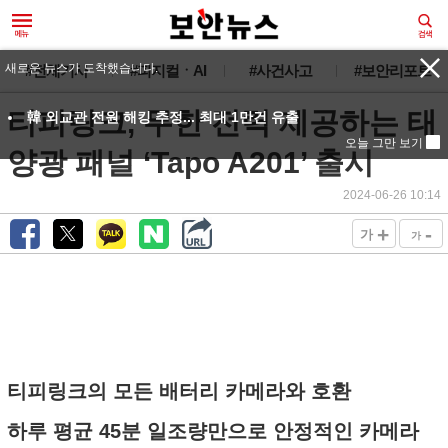
새로운 뉴스가 도착했습니다.
#전체기사
#피지컬ㆍAI
#사건사고
#보안리포트
티피링크, 무한 전력 제공하는 태
韓 외교관 전원 해킹 추정... 최대 1만건 유출
오늘 그만 보기
양광 패널 ‘Tapo A201’ 출시
2024-06-26 10:14
+
-
가
가
티피링크의 모든 배터리 카메라와 호환
하루 평균 45분 일조량만으로 안정적인 카메라