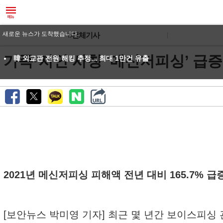
새로운 뉴스가 도착했습니다.
#전체기사
가족·지인 사칭 ‘메신저피싱’ 급증..
韓 외교관 전원 해킹 추정... 최대 1만건 유출
2021년 메신저피싱 피해액 전년 대비 165.7% 급증
[보안뉴스 박미영 기자] 최근 몇 년간 보이스피