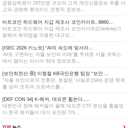
금융감독원이 297만명 규모의 고객 개인신용정보 유출 사
고와 관련해 롯데카드 전현직 정보보...
비트코인 하드웨어 지갑 제조사 코인카이트, 8860...
비트코인 하드웨어 지갑 제조사 코인카이트(Coinkite)가
펌웨어 취약점을 악용한 대규모...
[ISEC 2026 키노트] “AI의 속도에 맞서라...
‘AI로 구현하는 자율 보안의 미래’를 주제로 서울 코엑스
에서 열리는 아시아 최대 정보보호...
[보안최전선 ⑧] 이형철 KB국민은행 팀장 “보안 ...
“자율 보안으로의 전환은, 분절된 ‘사일로’(Silo) 운영 체계
를 넘어 조직과 프로세스를...
[DEF CON 34] K-해커, 데프콘 휩쓴다.....
대한민국 정예 해커들이 올해 데프콘 CTF 본선을 휩쓸었
다.한국 해커들이 대거 포진된 7개...
TOP
뉴스