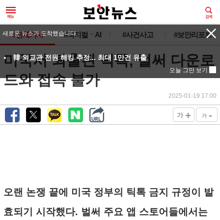
새로운 뉴스가 도착했습니다.
#전체기사
#피지컬ㆍAI
#사건사고
#보안리포트
미국서 퇴출된 틱톡, 벌써 다운로
韓 외교관 전원 해킹 추정... 최대 1만건 유출
오늘 그만 보기
드와 접속 불가
2025-01-19 17:00
+
-
가
가
오랜 논쟁 끝에 미국 정부의 틱톡 금지 규정이 발
효되기 시작했다. 벌써 주요 앱 스토어들에서는