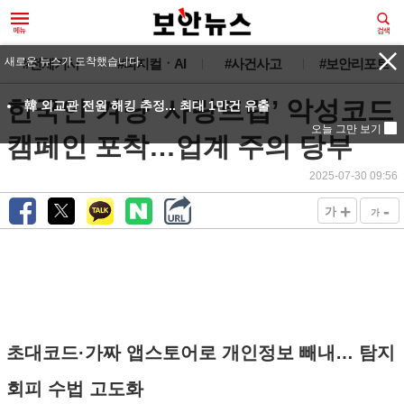
새로운 뉴스가 도착했습니다.
#전체기사
#피지컬ㆍAI
#사건사고
#보안리포트
한국인 겨냥 ‘사랑트랩’ 악성코드
韓 외교관 전원 해킹 추정... 최대 1만건 유출
오늘 그만 보기
캠페인 포착…업계 주의 당부
2025-07-30 09:56
+
-
가
가
초대코드·가짜 앱스토어로 개인정보 빼내… 탐지
회피 수법 고도화