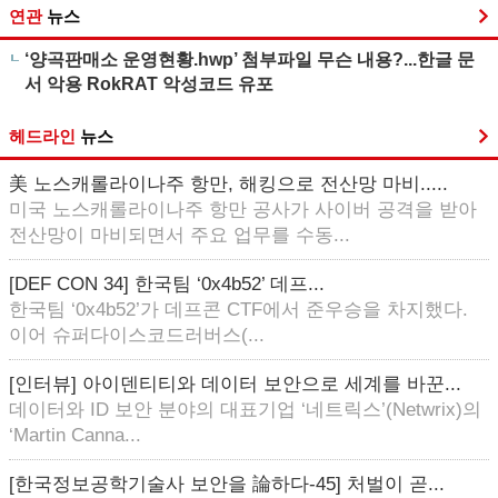
연관
뉴스
‘양곡판매소 운영현황.hwp’ 첨부파일 무슨 내용?...한글 문
서 악용 RokRAT 악성코드 유포
헤드라인
뉴스
美 노스캐롤라이나주 항만, 해킹으로 전산망 마비.....
미국 노스캐롤라이나주 항만 공사가 사이버 공격을 받아
전산망이 마비되면서 주요 업무를 수동...
[DEF CON 34] 한국팀 ‘0x4b52’ 데프...
한국팀 ‘0x4b52’가 데프콘 CTF에서 준우승을 차지했다.
이어 슈퍼다이스코드러버스(...
[인터뷰] 아이덴티티와 데이터 보안으로 세계를 바꾼...
데이터와 ID 보안 분야의 대표기업 ‘네트릭스’(Netwrix)의
‘Martin Canna...
[한국정보공학기술사 보안을 論하다-45] 처벌이 곧...