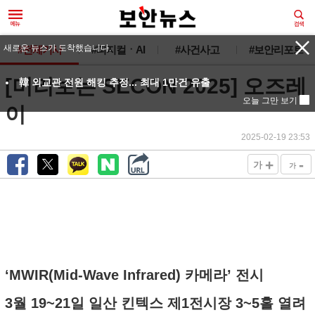
새로운 뉴스가 도착했습니다.
#전체기사
#피지컬ㆍAI
#사건사고
#보안리포트
[미리보는 SECON 2025] 오즈레
韓 외교관 전원 해킹 추정... 최대 1만건 유출
오늘 그만 보기
이
2025-02-19 23:53
+
-
가
가
‘MWIR(Mid-Wave Infrared) 카메라’ 전시
3월 19~21일 일산 킨텍스 제1전시장 3~5홀 열려