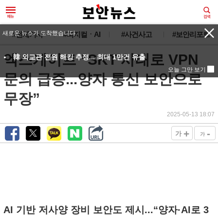
새로운 뉴스가 도착했습니다.
#전체기사
#피지컬ㆍAI
#사건사고
#보안리포트
엑스게이트 “SKT 사태로 VPN
韓 외교관 전원 해킹 추정... 최대 1만건 유출
오늘 그만 보기
문의 급증...양자 통신 보안으로
무장”
2025-05-13 18:07
+
-
가
가
AI 기반 저사양 장비 보안도 제시...“양자·AI로 3