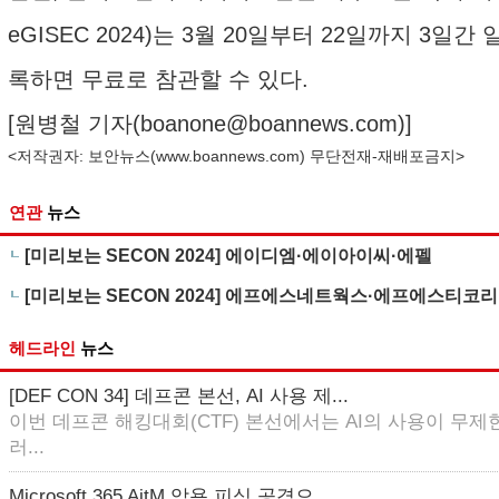
eGISEC 2024)는 3월 20일부터 22일까지 3일
록하면 무료로 참관할 수 있다.
[원병철 기자(
boanone@boannews.com
)]
<저작권자: 보안뉴스(
www.boannews.com
) 무단전재-재배포금지>
연관
뉴스
[미리보는 SECON 2024] 에이디엠·에이아이씨·에펠
[미리보는 SECON 2024] 에프에스네트웍스·에프에스티
헤드라인
뉴스
[DEF CON 34] 데프콘 본선, AI 사용 제...
이번 데프콘 해킹대회(CTF) 본선에서는 AI의 사용이 무제한
러...
Microsoft 365 AitM 악용 피싱 공격으...