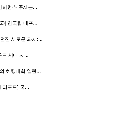
 컨퍼런스 주제는...
②] 한국팀 데프...
던진 새로운 과제:...
우드 시대 자...
만의 해킹대회 열린...
 리포트] 국...