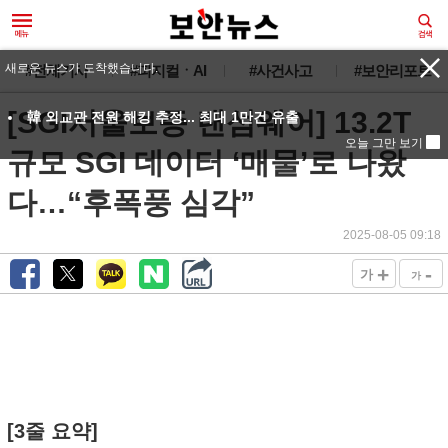
새로운 뉴스가 도착했습니다.
#전체기사
#피지컬ㆍAI
#사건사고
#보안리포트
[SGI서울보증 랜섬웨어] 13.2T
韓 외교관 전원 해킹 추정... 최대 1만건 유출
오늘 그만 보기
규모 SGI 데이터 ‘매물’로 나왔
다…“후폭풍 심각”
2025-08-05 09:18
+
-
가
가
[3줄 요약]