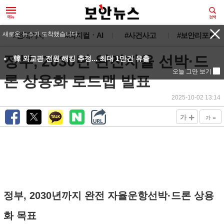
새로운 뉴스가 도착했습니다.
#전체기사
#피지컬ㆍAI
#사건사고
#보안리포트
정부, 2030년 완전자율 선박·드
韓 외교관 전원 해킹 추정... 최대 1만건 유출
오늘 그만 보기
론 상용화 로드맵 발표
2025-10-02 13:14
+
-
가
가
정부, 2030년까지 완전 자율운항선박·드론 상용
화 목표