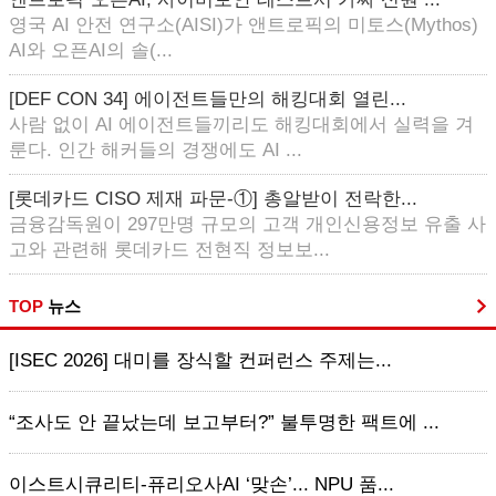
영국 AI 안전 연구소(AISI)가 앤트로픽의 미토스(Mythos)
AI와 오픈AI의 솔(...
[DEF CON 34] 에이전트들만의 해킹대회 열린...
사람 없이 AI 에이전트들끼리도 해킹대회에서 실력을 겨
룬다. 인간 해커들의 경쟁에도 AI ...
[롯데카드 CISO 제재 파문-①] 총알받이 전락한...
금융감독원이 297만명 규모의 고객 개인신용정보 유출 사
고와 관련해 롯데카드 전현직 정보보...
TOP
뉴스
[ISEC 2026] 대미를 장식할 컨퍼런스 주제는...
“조사도 안 끝났는데 보고부터?” 불투명한 팩트에 ...
이스트시큐리티-퓨리오사AI ‘맞손’... NPU 품...