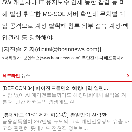
SW 개발사나 IT 유지보수 업체 통한 감염 등 피
해 발생 취약한 MS-SQL 서버 확인해 무차별 대
입 공격으로 계정 탈취해 침투 외부 접속·계정·백
업관리 등 강화해야
[지진솔 기자(
digital@boannews.com
)]
<저작권자: 보안뉴스(
www.boannews.com
) 무단전재-재배포금지>
헤드라인
뉴스
[DEF CON 34] 에이전트들만의 해킹대회 열린...
사람 없이 AI 에이전트들끼리도 해킹대회에서 실력을 겨
룬다. 인간 해커들의 경쟁에도 AI ...
[롯데카드 CISO 제재 파문-①] 총알받이 전락한...
금융감독원이 297만명 규모의 고객 개인신용정보 유출 사
고와 관련해 롯데카드 전현직 정보보...