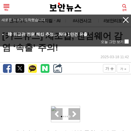
새로운 뉴스가 도착했습니다.
#전체기사
#피지컬ㆍAI
#사건사고
#보안리포트
[카드뉴스] 제조업, 랜섬웨어 감
韓 외교관 전원 해킹 추정... 최대 1만건 유출
오늘 그만 보기
염 ‘속출’ 주의!
2025-03-18 11:42
+
-
가
가