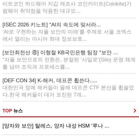
비트코인 하드웨어 지갑 제조사 코인카이트(Coinkite)가
펌웨어 취약점을 악용한 대규모...
[ISEC 2026 키노트] “AI의 속도에 맞서라...
‘AI로 구현하는 자율 보안의 미래’를 주제로 서울 코엑스
에서 열리는 아시아 최대 정보보호...
[보안최전선 ⑧] 이형철 KB국민은행 팀장 “보안 ...
“자율 보안으로의 전환은, 분절된 ‘사일로’(Silo) 운영 체계
를 넘어 조직과 프로세스를...
[DEF CON 34] K-해커, 데프콘 휩쓴다.....
대한민국 정예 해커들이 올해 데프콘 CTF 본선을 휩쓸었
다.한국 해커들이 대거 포진된 7개...
TOP
뉴스
[양자와 보안] 탈레스, 양자 내성 HSM ‘루나 ...