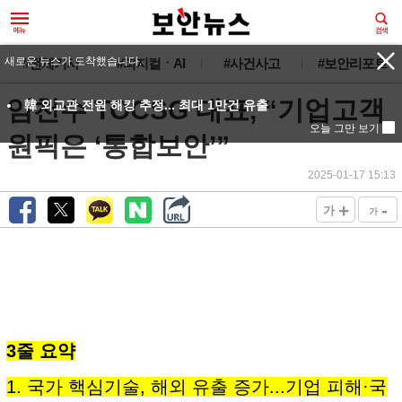
새로운 뉴스가 도착했습니다.
#전체기사
#피지컬ㆍAI
#사건사고
#보안리포트
임천수 TOCSG 대표, “기업고객
韓 외교관 전원 해킹 추정... 최대 1만건 유출
오늘 그만 보기
원픽은 ‘통합보안’”
2025-01-17 15:13
+
-
가
가
3줄 요약
1. 국가 핵심기술, 해외 유출 증가...기업 피해·국