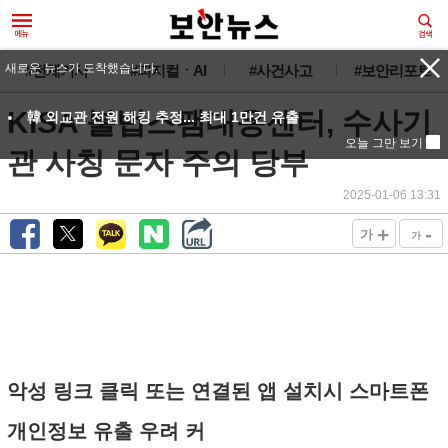
새로운 뉴스가 도착했습니다.
#전체기사
#피지컬ㆍAI
#사건사고
#보안리포트
KISA 불법스팸대응센터, 수사기
韓 외교관 전원 해킹 추정... 최대 1만건 유출
오늘 그만 보기
관 사칭 문자 주의 당부
2025-01-06 13:31
+
-
가
가
악성 링크 클릭 또는 연결된 앱 설치시 스마트폰
개인정보 유출 우려 커