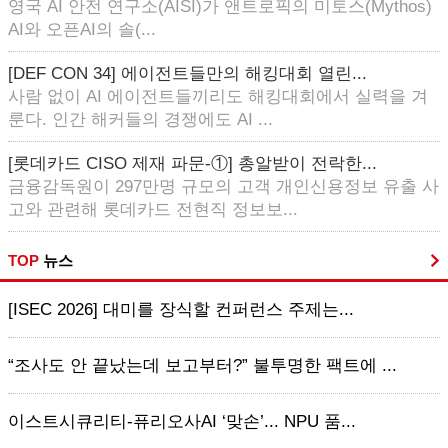
영국 AI 안전 연구소(AISI)가 앤트로픽의 미토스(Mythos)
AI와 오픈AI의 솔(...
[DEF CON 34] 에이전트들만의 해킹대회 열린...
사람 없이 AI 에이전트들끼리도 해킹대회에서 실력을 겨
룬다. 인간 해커들의 경쟁에도 AI ...
[롯데카드 CISO 제재 파문-①] 총알받이 전락한...
금융감독원이 297만명 규모의 고객 개인신용정보 유출 사
고와 관련해 롯데카드 전현직 정보보...
TOP
뉴스
[ISEC 2026] 대미를 장식할 컨퍼런스 주제는...
“조사도 안 끝났는데 보고부터?” 불투명한 팩트에 ...
이스트시큐리티-퓨리오사AI ‘맞손’... NPU 품...