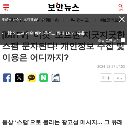
새로운 뉴스가 도착했습니다.
#전체기사
#피지컬ㆍAI
#사건사고
#보안리포트
[bnTV] ‘이것’ 모르면 지긋지긋한
韓 외교관 전원 해킹 추정... 최대 1만건 유출
오늘 그만 보기
스팸 문자된다! 개인정보 수집 및
이용은 어디까지?
2024-12-27 17:53
+
-
가
가
통상 ‘스팸’으로 불리는 광고성 메시지... 그 유래