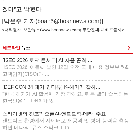
겠다”고 밝혔다.
[박은주 기자(
boan5@boannews.com
)]
<저작권자: 보안뉴스(
www.boannews.com
) 무단전재-재배포금지>
헤드라인
뉴스
[ISEC 2026 토크 콘서트] AI 자율 공격 ...
‘ISEC 2026’ 이틀째 날인 12일 오전 국내 대표 정보보호최
고책임자(CISO)와 ...
[DEF CON 34 해커 인터뷰] K-해커가 잘하...
“한국 해커가 AI 활용에 가장 강해요. 뭐든 빨리 습득하는
한국인은 ‘IT DNA’가 있...
스카이넷의 전조? ‘오픈AI-앤트로픽-메타’ 주요 ...
샌드박스 환경에서 사이버보안 공격 및 방어 능력을 측정
하던 메타의 ‘뮤즈 스파크 1.1’(...