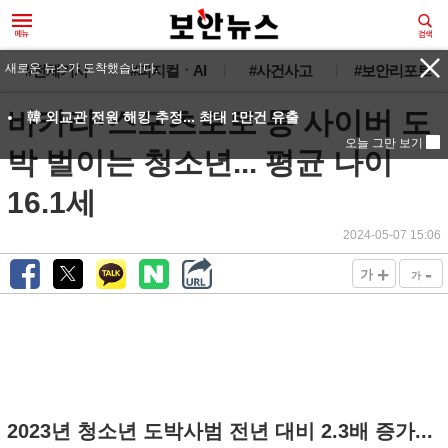
새로운 뉴스가 도착했습니다.
#전체기사
#피지컬ㆍAI
#사건사고
#보안리포트
바카라·스포츠토토 등 사이버 도
韓 외교관 전원 해킹 추정... 최대 1만건 유출
오늘 그만 보기
박 벌이는 청소년... 평균 나이
16.1세
2024-05-07 15:06
+
-
가
가
2023년 청소년 도박사범 전년 대비 2.3배 증가...