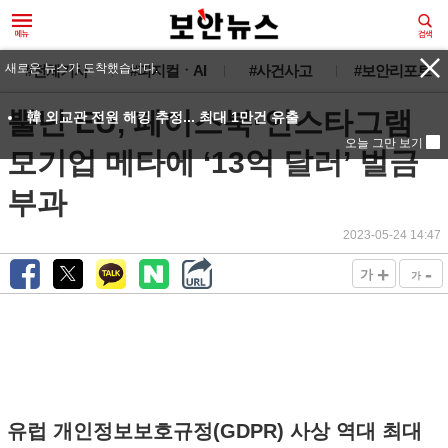
새로운 뉴스가 도착했습니다.
#전체기사
#피지컬ㆍAI
#사건사고
#보안리포트
뿔난 EU, 페이스북·인스타그램
韓 외교관 전원 해킹 추정... 최대 1만건 유출
오늘 그만 보기
모기업 메타에 ‘13억 달러’ 벌금
부과
2023-05-24 14:47
+
-
가
가
유럽 개인정보보호규정(GDPR) 사상 역대 최대