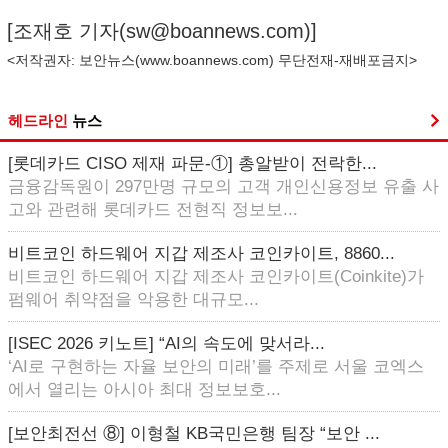
[조재호 기자(
sw@boannews.com
)]
<저작권자: 보안뉴스(
www.boannews.com
) 무단전재-재배포금지>
헤드라인
뉴스
[롯데카드 CISO 제재 파문-①] 총알받이 전락한...
금융감독원이 297만명 규모의 고객 개인신용정보 유출 사
고와 관련해 롯데카드 전현직 정보보...
비트코인 하드웨어 지갑 제조사 코인카이트, 8860...
비트코인 하드웨어 지갑 제조사 코인카이트(Coinkite)가
펌웨어 취약점을 악용한 대규모...
[ISEC 2026 키노트] “AI의 속도에 맞서라...
‘AI로 구현하는 자율 보안의 미래’를 주제로 서울 코엑스
에서 열리는 아시아 최대 정보보호...
[보안최전선 ⑧] 이형철 KB국민은행 팀장 “보안 ...