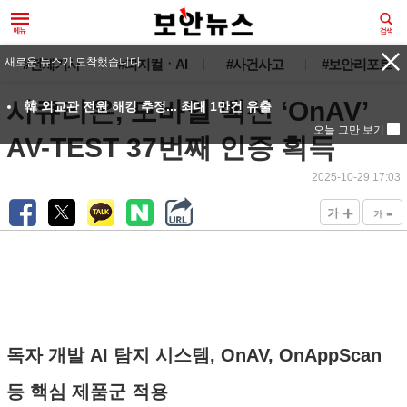
새로운 뉴스가 도착했습니다.
#전체기사
#피지컬ㆍAI
#사건사고
#보안리포트
시큐리온, 모바일 백신 ‘OnAV’
韓 외교관 전원 해킹 추정... 최대 1만건 유출
오늘 그만 보기
AV-TEST 37번째 인증 획득
2025-10-29 17:03
+
-
가
가
독자 개발 AI 탐지 시스템, OnAV, OnAppScan
등 핵심 제품군 적용