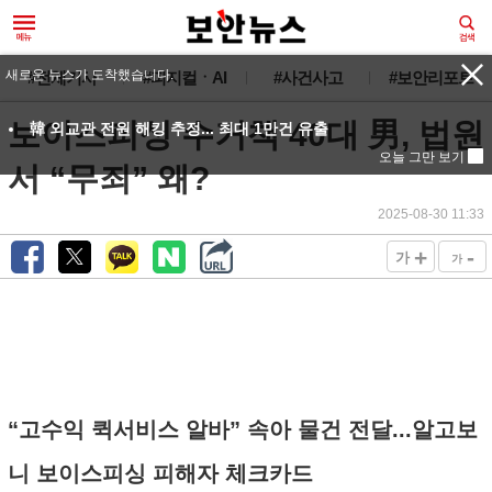
새로운 뉴스가 도착했습니다.
#전체기사
#피지컬ㆍAI
#사건사고
#보안리포트
보이스피싱 수거책 40대 男, 법원
韓 외교관 전원 해킹 추정... 최대 1만건 유출
오늘 그만 보기
서 “무죄” 왜?
2025-08-30 11:33
+
-
가
가
“고수익 퀵서비스 알바” 속아 물건 전달...알고보
니 보이스피싱 피해자 체크카드