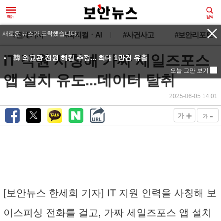
새로운 뉴스가 도착했습니다.
#전체기사
#피지컬ㆍAI
#사건사고
#보안리포트
IT 직원 사칭해 가짜 세일즈포스
韓 외교관 전원 해킹 추정... 최대 1만건 유출
오늘 그만 보기
앱 설치 유도...데이터 탈취
2025-06-05 14:01
+
-
가
가
[보안뉴스 한세희 기자] IT 지원 인력을 사칭해 보
이스피싱 전화를 걸고, 가짜 세일즈포스 앱 설치