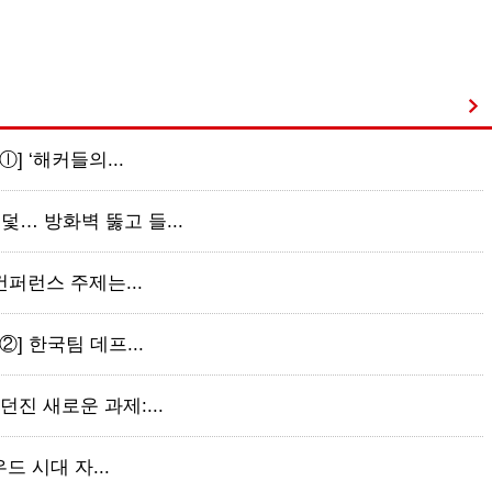
ⓛ] ‘해커들의...
덫… 방화벽 뚫고 들...
 컨퍼런스 주제는...
②] 한국팀 데프...
던진 새로운 과제:...
우드 시대 자...