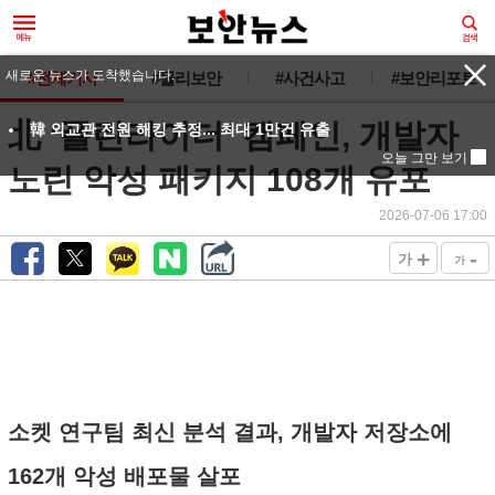
새로운 뉴스가 도착했습니다.
#전체기사
#물리보안
#사건사고
#보안리포트
北 ‘폴린라이더’ 캠페인, 개발자
韓 외교관 전원 해킹 추정... 최대 1만건 유출
오늘 그만 보기
노린 악성 패키지 108개 유포
2026-07-06 17:00
+
-
가
가
소켓 연구팀 최신 분석 결과, 개발자 저장소에
162개 악성 배포물 살포