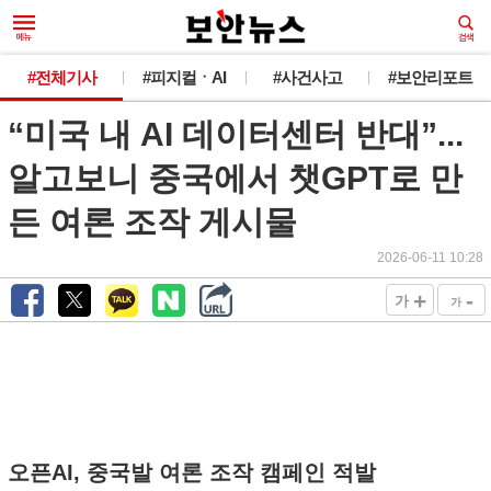
새로운 뉴스가 도착했습니다.
#전체기사
#피지컬ㆍAI
#사건사고
#보안리포트
“미국 내 AI 데이터센터 반대”...
韓 외교관 전원 해킹 추정... 최대 1만건 유출
오늘 그만 보기
알고보니 중국에서 챗GPT로 만
든 여론 조작 게시물
2026-06-11 10:28
+
-
가
가
오픈AI, 중국발 여론 조작 캠페인 적발