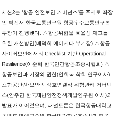
세션2는 ‘항공 안전보안 거버넌스’를 주제로 좌장
인 박진서 한국교통연구원 항공우주교통연구본
부장이 진행했다. △항공위험물 효율성 제고를
위한 개선방안(배덕희 에어제타 부기장) △항공
사이버보안에서의 Checklist 기반 Operational
Resilience(이준혁 한국민간항공조종사협회) △
항공보안과 기장의 권한(안희복 학회 연구이사)
△항공안전·보안의 상호연결적 위험관리 거버넌
스(안주연 한국재난안전정책개발연구원 이사)의
발표가 이어졌으며, 패널토론은 한국항공대학교
송병흠 명예교수와 한국민간항공조종사협회 김