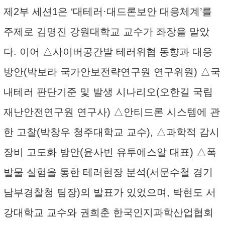
제2부 세션1은 ‘대테러·대드론보안 대응체계’를
주제로 김명진 강원대학교 교수가 좌장을 맡았
다. 이어 △사이버공간발 테러위협 동향과 대응
방안(박보라 국가안보전략연구원 연구위원) △국
내테러 판단기준 및 발생 시나리오(오한길 국립
재난안전연구원 연구사) △안티드론 시스템에 관
한 고찰(박창우 청주대학교 교수), △과학적 감시
장비 고도화 방안(윤사빈 유투에스알 대표) △폭
발물 실험을 통한 테러현장 분석(서문수철 경기
남부경찰청 팀장)의 발표가 있었으며, 박현도 서
강대학교 교수와 권희춘 한국인지과학산업협회