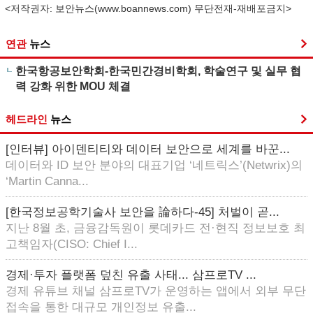
<저작권자: 보안뉴스(
www.boannews.com
) 무단전재-재배포금지>
연관
뉴스
한국항공보안학회-한국민간경비학회, 학술연구 및 실무 협
력 강화 위한 MOU 체결
헤드라인
뉴스
[인터뷰] 아이덴티티와 데이터 보안으로 세계를 바꾼...
데이터와 ID 보안 분야의 대표기업 ‘네트릭스’(Netwrix)의
‘Martin Canna...
[한국정보공학기술사 보안을 論하다-45] 처벌이 곧...
지난 8월 초, 금융감독원이 롯데카드 전·현직 정보보호 최
고책임자(CISO: Chief I...
경제·투자 플랫폼 덮친 유출 사태... 삼프로TV ...
경제 유튜브 채널 삼프로TV가 운영하는 앱에서 외부 무단
접속을 통한 대규모 개인정보 유출...