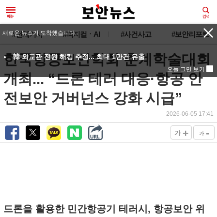
새로운 뉴스가 도착했습니다.
#전체기사
#피지컬ㆍAI
#사건사고
#보안리포트
한국항공보안학회 춘계학술대회
韓 외교관 전원 해킹 추정... 최대 1만건 유출
오늘 그만 보기
개최... “드론 테러 대응·항공 안
전보안 거버넌스 강화 시급”
2026-06-05 17:41
+
-
가
가
드론을 활용한 민간항공기 테러시, 항공보안 위