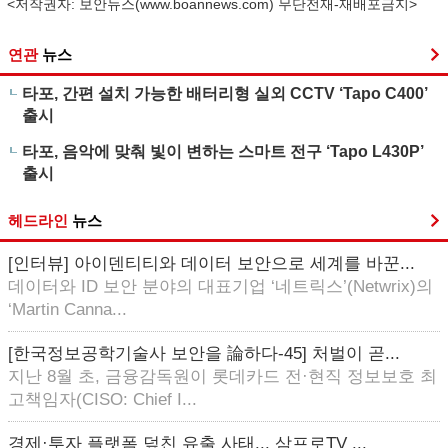
<저작권자: 보안뉴스(
www.boannews.com
) 무단전재-재배포금지>
연관
뉴스
타포, 간편 설치 가능한 배터리형 실외 CCTV ‘Tapo C400’
출시
타포, 음악에 맞춰 빛이 변하는 스마트 전구 ‘Tapo L430P’
출시
헤드라인
뉴스
[인터뷰] 아이덴티티와 데이터 보안으로 세계를 바꾼...
데이터와 ID 보안 분야의 대표기업 ‘네트릭스’(Netwrix)의
‘Martin Canna...
[한국정보공학기술사 보안을 論하다-45] 처벌이 곧...
지난 8월 초, 금융감독원이 롯데카드 전·현직 정보보호 최
고책임자(CISO: Chief I...
경제·투자 플랫폼 덮친 유출 사태... 삼프로TV ...