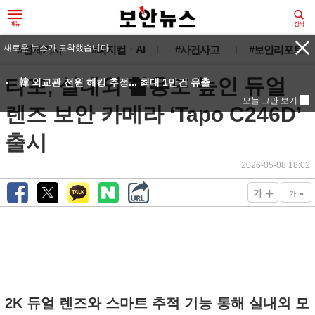
새로운 뉴스가 도착했습니다.
#전체기사
#피지컬ㆍAI
#사건사고
#보안리포트
타포, 실내외 활용도 높인 듀얼
韓 외교관 전원 해킹 추정... 최대 1만건 유출
오늘 그만 보기
렌즈 보안 카메라 ‘Tapo C246D’
출시
2026-05-08 18:02
+
-
가
가
2K 듀얼 렌즈와 스마트 추적 기능 통해 실내외 모