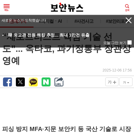
새로운 뉴스가 도착했습니다.
#전체기사
#피지컬ㆍAI
#사건사고
#보안리포트
“제로트러스트 핵심 기술 선
韓 외교관 전원 해킹 추정... 최대 1만건 유출
오늘 그만 보기
도”... 옥타코, 과기정통부 장관상
영예
2025-12-06 17:56
+
-
가
가
피싱 방지 MFA·지문 보안키 등 국산 기술로 시장