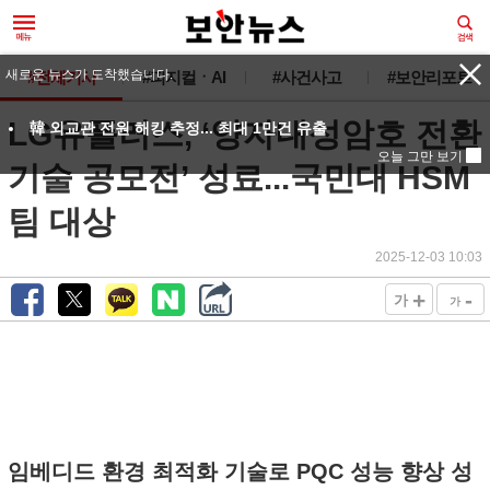
새로운 뉴스가 도착했습니다.
#전체기사
#피지컬ㆍAI
#사건사고
#보안리포트
LG유플러스, ‘양자내성암호 전환
韓 외교관 전원 해킹 추정... 최대 1만건 유출
오늘 그만 보기
기술 공모전’ 성료...국민대 HSM
팀 대상
2025-12-03 10:03
+
-
가
가
임베디드 환경 최적화 기술로 PQC 성능 향상 성